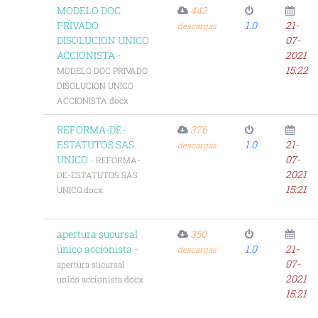
MODELO DOC
442
PRIVADO
1.0
21-
descargas
DISOLUCION UNICO
07-
ACCIONISTA -
2021
15:22
MODELO DOC PRIVADO
DISOLUCION UNICO
ACCIONISTA.docx
REFORMA-DE-
376
ESTATUTOS SAS
1.0
21-
descargas
UNICO -
07-
REFORMA-
2021
DE-ESTATUTOS SAS
15:21
UNICO.docx
apertura sucursal
350
único accionista -
1.0
21-
descargas
07-
apertura sucursal
2021
unico accionista.docx
15:21