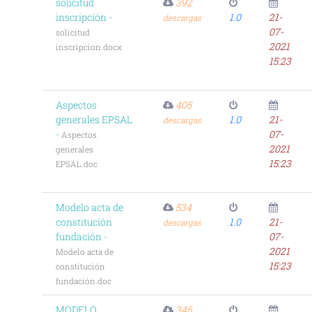
solicitud
392
inscripción -
1.0
21-
descargas
07-
solicitud
2021
inscripcion.docx
15:23
Aspectos
405
generales EPSAL
1.0
21-
descargas
-
07-
Aspectos
2021
generales
15:23
EPSAL.doc
Modelo acta de
534
constitución
1.0
21-
descargas
fundación -
07-
2021
Modelo acta de
15:23
constitución
fundación.doc
MODELO
346