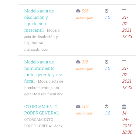
Modelo acta de
506
disolución y
1.0
21-
descargas
liquidación
07-
mercantil -
2021
Modelo
13:43
acta de disolución y
liquidación
mercantil.doc
Modelo acta de
316
nombramiento
1.0
21-
descargas
junta, gerente y rev
07-
fiscal -
2021
Modelo acta de
13:42
nombramiento junta
gerente y rev fiscal.doc
OTORGAMIENTO
707
PODER GENERAL -
1.0
14-
descargas
04-
OTORGAMIENTO
2018
PODER GENERAL.docx
18:30