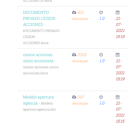
ACCIONISTA.docx
DOCUMENTO
412
PRIVADO CESION
1.0
21-
descargas
ACCIONES -
07-
2021
DOCUMENTO PRIVADO
15:19
CESION
ACCIONES.docx
cesión acciones
3333
único accionista -
1.0
21-
descargas
07-
cesion acciones unico
2021
accionista.docx
15:19
Modelo apertura
397
agencia -
1.0
21-
Modelo
descargas
07-
apertura agencia.doc
2021
15:15