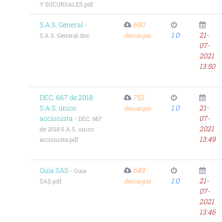
Y SUCURSALES.pdf
S.A.S. General -
690
1.0
21-
S.A.S. General.doc
descargas
07-
2021
13:50
DEC. 667 de 2018
752
S.A.S. único
1.0
21-
descargas
accionista -
07-
DEC. 667
2021
de 2018 S.A.S. unico
13:49
accionista.pdf
Guía SAS -
649
Guia
1.0
21-
SAS.pdf
descargas
07-
2021
13:46