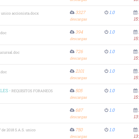
3327
1.0
 unico accionista.docx
15:
descargas
394
1.0
.doc
15:
descargas
726
1.0
ucursal.doc
15:
descargas
2101
1.0
.doc
15:
descargas
LES -
505
1.0
REQUISITOS FORANEOS
15:
descargas
687
1.0
13
descargas
750
1.0
 de 2018 S.A.S. unico
13
descargas