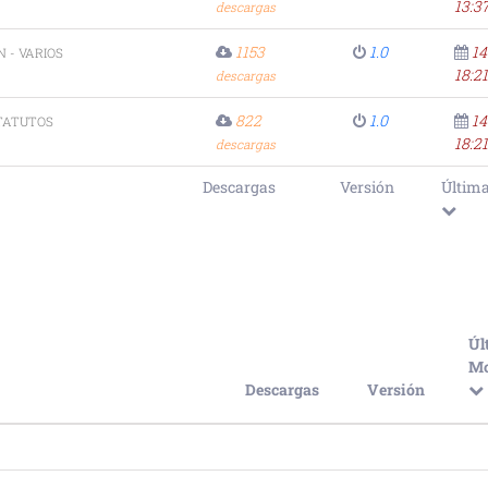
13:3
descargas
1153
1.0
14
 - VARIOS
18:21
descargas
822
1.0
14
TATUTOS
18:21
descargas
Descargas
Versión
Última
Úl
Mo
Descargas
Versión