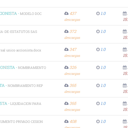
IONISTA -
437
1.0
MODELO DOC
15
descargas
372
1.0
A-DE-ESTATUTOS SAS
15:
descargas
347
1.0
rsal unico accionista.docx
15:
descargas
ONISTA -
326
1.0
NOMBRAMIENTO
15
descargas
TA -
365
1.0
NOMBRAMIENTO REP
15
descargas
STA -
365
1.0
LIQUIDACION PARA
15:
descargas
408
1.0
UMENTO PRIVADO CESION
15:
descargas