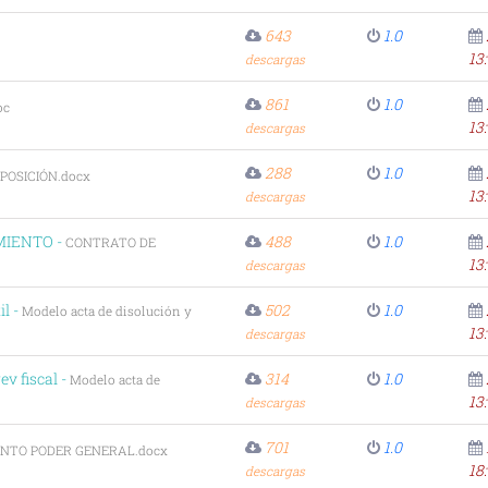
643
1.0
13
descargas
861
1.0
oc
13
descargas
288
1.0
POSICIÓN.docx
13
descargas
MIENTO -
488
1.0
CONTRATO DE
13
descargas
il -
502
1.0
Modelo acta de disolución y
13
descargas
v fiscal -
314
1.0
Modelo acta de
13
descargas
701
1.0
NTO PODER GENERAL.docx
18
descargas