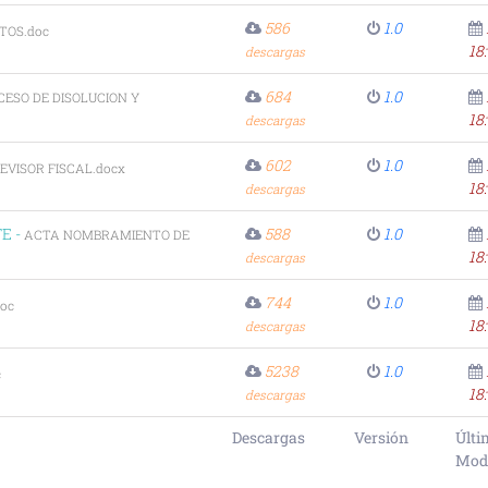
586
1.0
TOS.doc
18
descargas
684
1.0
CESO DE DISOLUCION Y
18
descargas
602
1.0
EVISOR FISCAL.docx
18
descargas
E -
588
1.0
ACTA NOMBRAMIENTO DE
18
descargas
744
1.0
oc
18
descargas
5238
1.0
c
18
descargas
Descargas
Versión
Últi
Modi