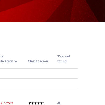
ma
Text not
ficación
Clasificación
found.
-07-2021