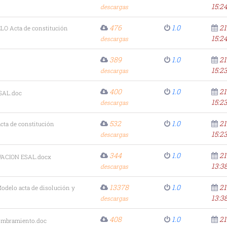
15:2
descargas
476
1.0
21
O Acta de constitución
15:2
descargas
389
1.0
21
15:2
descargas
400
1.0
21
PSAL.doc
15:2
descargas
532
1.0
21
cta de constitución
15:2
descargas
344
1.0
21
ACION ESAL.docx
13:3
descargas
13378
1.0
21
odelo acta de disolución y
13:3
descargas
408
1.0
21
ombramiento.doc