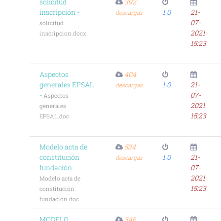
solicitud
392
inscripción -
1.0
21-
descargas
07-
solicitud
2021
inscripcion.docx
15:23
Aspectos
404
generales EPSAL
1.0
21-
descargas
-
07-
Aspectos
2021
generales
15:23
EPSAL.doc
Modelo acta de
534
constitución
1.0
21-
descargas
fundación -
07-
2021
Modelo acta de
15:23
constitución
fundación.doc
MODELO
346