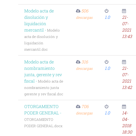
Modelo acta de
506
disolución y
1.0
21-
descargas
liquidación
07-
mercantil -
2021
Modelo
13:43
acta de disolución y
liquidación
mercantil.doc
Modelo acta de
316
nombramiento
1.0
21-
descargas
junta, gerente y rev
07-
fiscal -
2021
Modelo acta de
13:42
nombramiento junta
gerente y rev fiscal.doc
OTORGAMIENTO
706
PODER GENERAL -
1.0
14-
descargas
04-
OTORGAMIENTO
2018
PODER GENERAL.docx
18:30