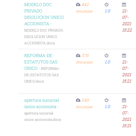
MODELO DOC
442
PRIVADO
1.0
21-
descargas
DISOLUCION UNICO
07-
ACCIONISTA -
2021
15:22
MODELO DOC PRIVADO
DISOLUCION UNICO
ACCIONISTA.docx
REFORMA-DE-
376
ESTATUTOS SAS
1.0
21-
descargas
UNICO -
07-
REFORMA-
2021
DE-ESTATUTOS SAS
15:21
UNICO.docx
apertura sucursal
349
único accionista -
1.0
21-
descargas
07-
apertura sucursal
2021
unico accionista.docx
15:21