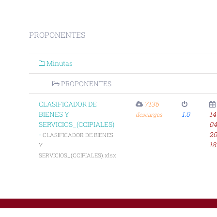
PROPONENTES
Minutas
PROPONENTES
CLASIFICADOR DE
7136
BIENES Y
1.0
14
descargas
SERVICIOS_(CCIPIALES)
04
-
20
CLASIFICADOR DE BIENES
18
Y
SERVICIOS_(CCIPIALES).xlsx