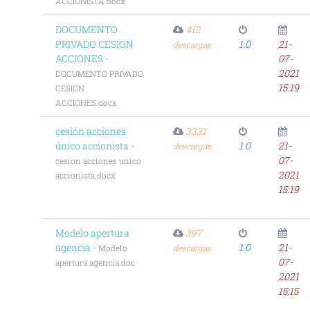
ACCIONISTA.docx
DOCUMENTO
412
PRIVADO CESION
1.0
21-
descargas
ACCIONES -
07-
2021
DOCUMENTO PRIVADO
15:19
CESION
ACCIONES.docx
cesión acciones
3331
único accionista -
1.0
21-
descargas
07-
cesion acciones unico
2021
accionista.docx
15:19
Modelo apertura
397
agencia -
1.0
21-
Modelo
descargas
07-
apertura agencia.doc
2021
15:15