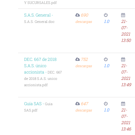
Y SUCURSALES.pdf
S.A.S. General -
690
1.0
21-
S.A.S. General.doc
descargas
07-
2021
13:50
DEC. 667 de 2018
752
S.A.S. único
1.0
21-
descargas
accionista -
07-
DEC. 667
2021
de 2018 S.A.S. unico
13:49
accionista.pdf
Guía SAS -
647
Guia
1.0
21-
SAS.pdf
descargas
07-
2021
13:46