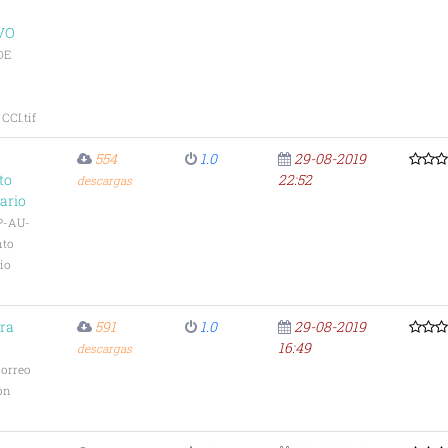
VO
DE
CI.tif
554
1.0
29-08-2019
to
22:52
descargas
ario
P-AU-
nto
io
ara
591
1.0
29-08-2019
16:49
descargas
Correo
ón