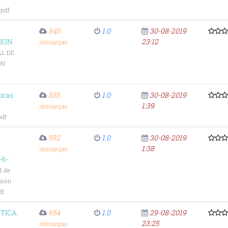
pdf
845
1.0
30-08-2019
ION
23:12
descargas
L DE
ON
pras
535
1.0
30-08-2019
1:39
descargas
pdf
592
1.0
30-08-2019
1:38
descargas
-6-
l de
sión
df
ETICA
654
1.0
29-08-2019
23:25
descargas