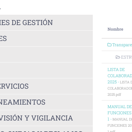
A
ES DE GESTIÓN
Nombre
ES
Transpare
ESTR
LISTA DE
COLABORA
2025 -
LISTA 
ERVICIOS
COLABORADO
2025.pdf
INEAMIENTOS
MANUAL DE
FUNCIONES 
ISIÓN Y VIGILANCIA
1 -
MANUAL D
FUNCIONES 20
1.pdf