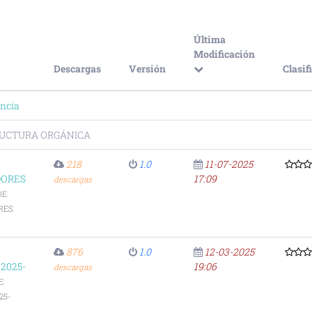
Última
Modificación
Descargas
Versión
Clasif
ncia
UCTURA ORGÁNICA
218
1.0
11-07-2025
DORES
17:09
descargas
DE
RES
876
1.0
12-03-2025
2025-
19:06
descargas
E
25-