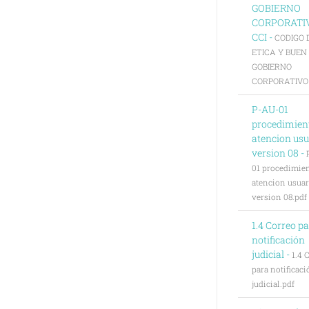
GOBIERNO
CORPORATI
CCI -
CODIGO 
ETICA Y BUEN
GOBIERNO
CORPORATIVO C
P-AU-01
procedimien
atencion usu
version 08 -
01 procedimie
atencion usuar
version 08.pdf
1.4 Correo p
notificación
judicial -
1.4 
para notificaci
judicial.pdf