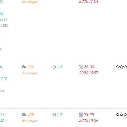
DO
2020 17:04
descargas
DE
STO
TORIO
O
TO
n,
354
1.0
28-09-
2020 16:57
descargas
 CCI
ios
TO
488
1.0
03-09-
20 -
2020 19:09
descargas