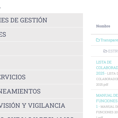
A
ES DE GESTIÓN
Nombre
ES
Transpare
ESTR
LISTA DE
COLABORA
2025 -
LISTA 
ERVICIOS
COLABORADO
2025.pdf
INEAMIENTOS
MANUAL DE
FUNCIONES 
ISIÓN Y VIGILANCIA
1 -
MANUAL D
FUNCIONES 20
1.pdf