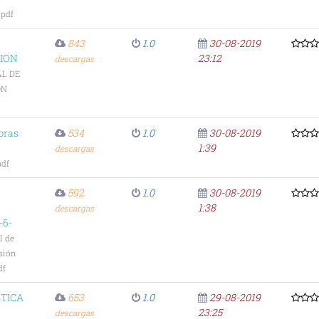
pdf
843
1.0
30-08-2019
ION
23:12
descargas
L DE
ON
pras
534
1.0
30-08-2019
1:39
descargas
pdf
592
1.0
30-08-2019
1:38
descargas
-6-
l de
sión
df
ETICA
653
1.0
29-08-2019
23:25
descargas