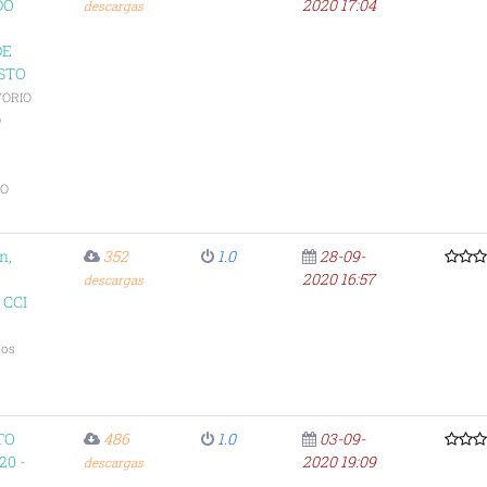
DO
2020 17:04
descargas
DE
STO
TORIO
O
TO
n,
352
1.0
28-09-
2020 16:57
descargas
 CCI
ios
TO
486
1.0
03-09-
20 -
2020 19:09
descargas