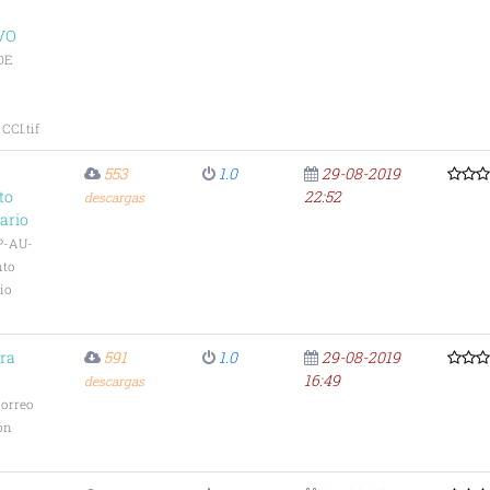
VO
DE
CI.tif
553
1.0
29-08-2019
to
22:52
descargas
ario
P-AU-
nto
io
ara
591
1.0
29-08-2019
16:49
descargas
Correo
ón