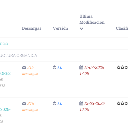
Última
Modificación
Descargas
Versión
Clasif
ncia
UCTURA ORGÁNICA
216
1.0
11-07-2025
DORES
17:09
descargas
DE
RES
875
1.0
12-03-2025
2025-
19:06
descargas
E
25-