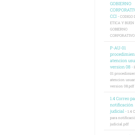
GOBIERNO
CORPORATI
CCI -
CODIGO 
ETICA Y BUEN
GOBIERNO
CORPORATIVO C
P-AU-01
procedimien
atencion usu
version 08 -
01 procedimie
atencion usuar
version 08.pdf
1.4 Correo p
notificación
judicial -
1.4 
para notificaci
judicial.pdf