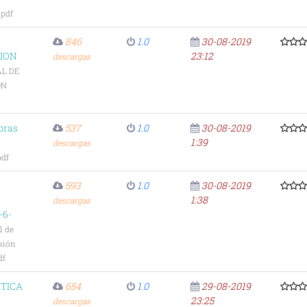
pdf
846
1.0
30-08-2019
ION
23:12
descargas
L DE
ON
pras
537
1.0
30-08-2019
1:39
descargas
pdf
593
1.0
30-08-2019
1:38
descargas
-6-
l de
sión
df
ETICA
654
1.0
29-08-2019
23:25
descargas