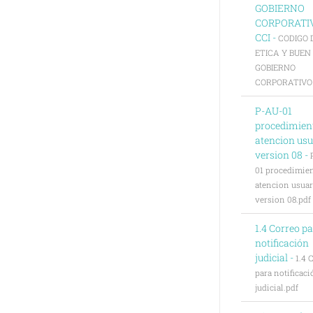
GOBIERNO
CORPORATI
CCI -
CODIGO 
ETICA Y BUEN
GOBIERNO
CORPORATIVO C
P-AU-01
procedimien
atencion usu
version 08 -
01 procedimie
atencion usuar
version 08.pdf
1.4 Correo p
notificación
judicial -
1.4 
para notificaci
judicial.pdf