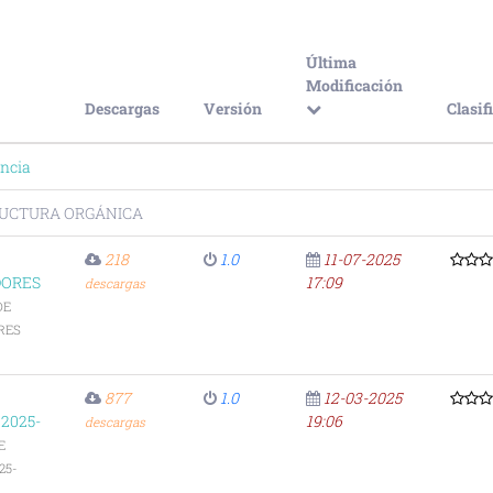
Última
Modificación
Descargas
Versión
Clasif
ncia
UCTURA ORGÁNICA
218
1.0
11-07-2025
DORES
17:09
descargas
DE
RES
877
1.0
12-03-2025
2025-
19:06
descargas
E
25-