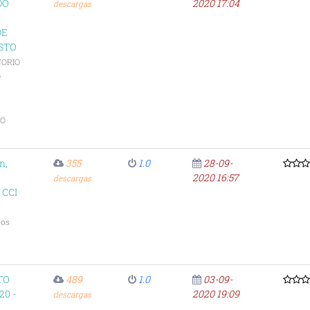
DO
2020 17:04
descargas
DE
STO
TORIO
O
TO
n,
355
1.0
28-09-
2020 16:57
descargas
 CCI
ios
TO
489
1.0
03-09-
20 -
2020 19:09
descargas