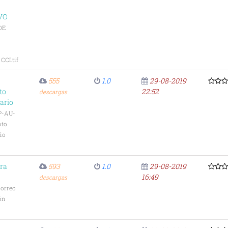
VO
DE
CI.tif
555
1.0
29-08-2019
to
22:52
descargas
ario
P-AU-
nto
io
ara
593
1.0
29-08-2019
16:49
descargas
Correo
ón