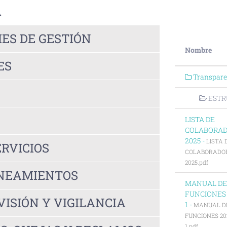
A
ES DE GESTIÓN
Nombre
ES
Transpare
ESTR
LISTA DE
COLABORA
2025 -
LISTA 
ERVICIOS
COLABORADO
2025.pdf
INEAMIENTOS
MANUAL DE
FUNCIONES 
ISIÓN Y VIGILANCIA
1 -
MANUAL D
FUNCIONES 20
1.pdf