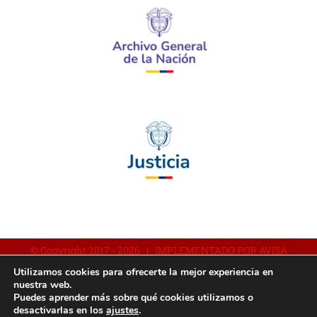
© Copyright 2017 -
2026 | IMPLEMENTADO POR AVISA
Utilizamos cookies para ofrecerte la mejor experiencia en
nuestra web.
Puedes aprender más sobre qué cookies utilizamos o
Facebook
YouTube
Instagram
desactivarlas en los
ajustes
.