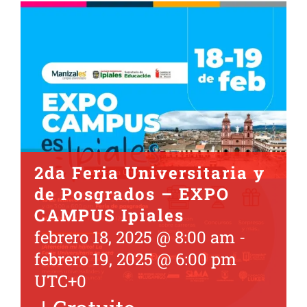
2da Feria Universitaria y
de Posgrados – EXPO
CAMPUS Ipiales
febrero 18, 2025 @ 8:00 am
-
febrero 19, 2025 @ 6:00 pm
UTC+0