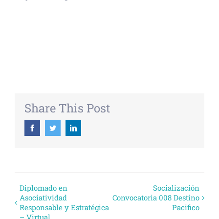
+ GOOGLE CALENDAR
+ EXPORTAR ICAL
Share This Post
Facebook
Twitter
Linkedin
Evento
Diplomado en
Socialización
Asociatividad
Convocatoria 008 Destino
Navegación
Responsable y Estratégica
Pacifico
– Virtual