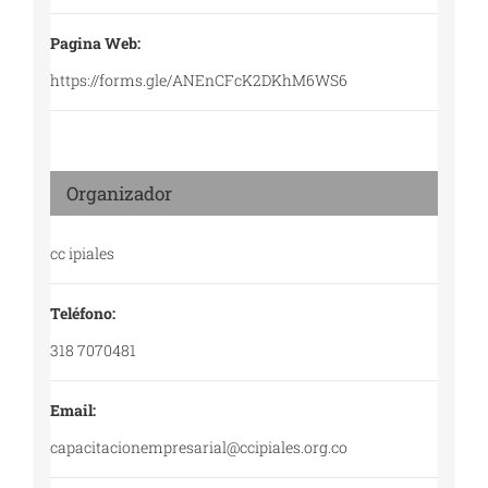
Pagina Web:
https://forms.gle/ANEnCFcK2DKhM6WS6
Organizador
cc ipiales
Teléfono:
318 7070481
Email:
capacitacionempresarial@ccipiales.org.co