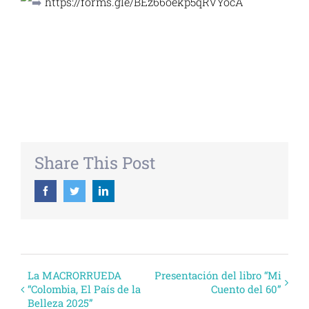
https://forms.gle/BEz66oekp5qRVYocA
+ GOOGLE CALENDAR
+ EXPORTAR ICAL
Share This Post
Facebook
Twitter
Linkedin
Evento
La MACRORRUEDA
Presentación del libro “Mi
“Colombia, El País de la
Cuento del 60”
Navegación
Belleza 2025”