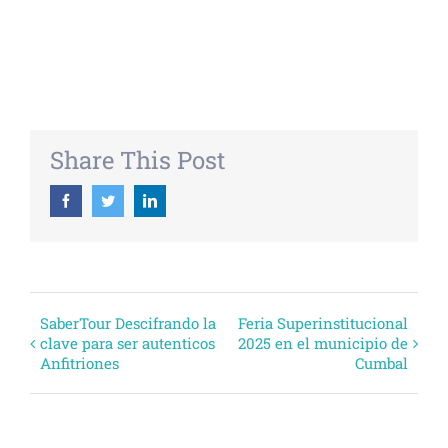
+ EXPORTAR ICAL
Share This Post
Facebook
Twitter
Linkedin
Evento
SaberTour Descifrando la
Feria Superinstitucional
clave para ser autenticos
2025 en el municipio de
Navegación
Anfitriones
Cumbal