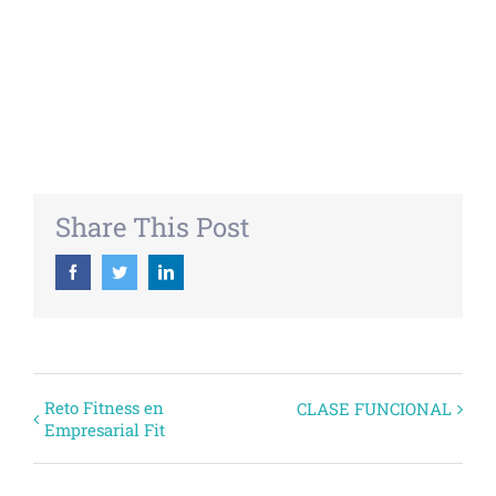
+ GOOGLE CALENDAR
+ EXPORTAR ICAL
Share This Post
Facebook
Twitter
Linkedin
Evento
Reto Fitness en
CLASE FUNCIONAL
Empresarial Fit
Navegación