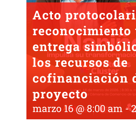
Acto protocolar
reconocimiento
entrega simbóli
los recursos de
cofinanciación 
proyecto
marzo 16 @ 8:00 am
-