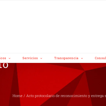
o
icos
Servicios
Transparencia
Consul
to
Home
/
Acto protocolario de reconocimiento y entrega s