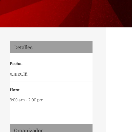
Detalles
Fecha:
marzo 16
Hora:
8:00 am - 2:00 pm
Organizador