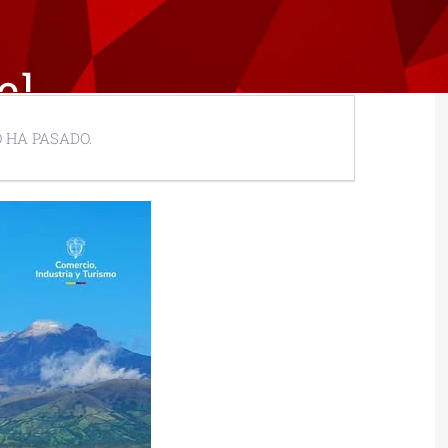
el
 HA PASADO.