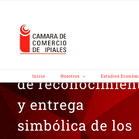
Acto protocolari
Inicio
Nosotros
Estudios Económ
de reconocimien
y entrega
simbólica de los