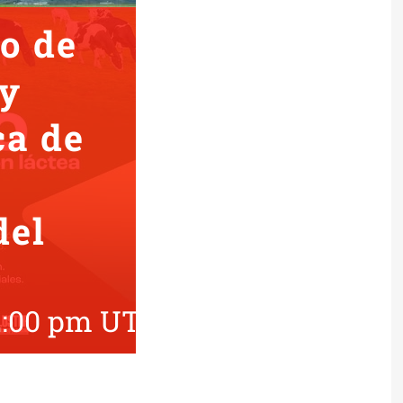
io de
 y
ca de
del
2:00 pm
UTC+0