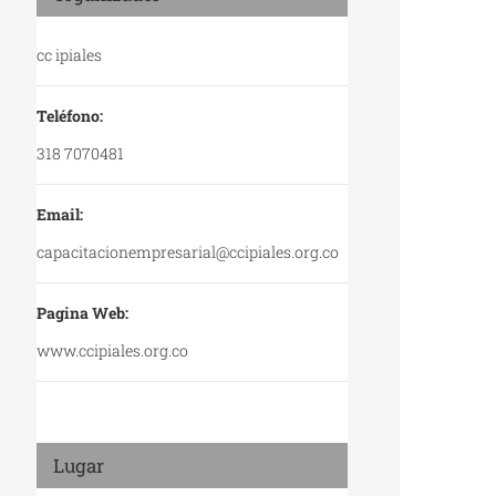
cc ipiales
Teléfono:
318 7070481
Email:
capacitacionempresarial@ccipiales.org.co
Pagina Web:
www.ccipiales.org.co
Lugar