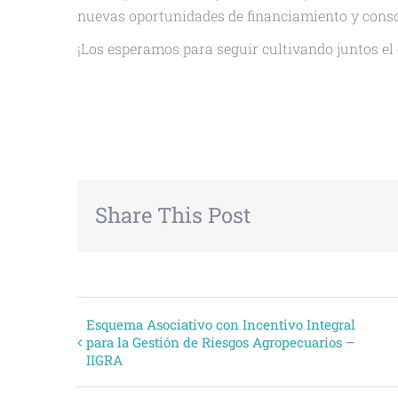
nuevas oportunidades de financiamiento y consol
¡Los esperamos para seguir cultivando juntos el
+ GOOGLE CALENDAR
+ EXPORTAR
Share This Post
Evento
Esquema Asociativo con Incentivo Integral
para la Gestión de Riesgos Agropecuarios –
IIGRA
Navegación