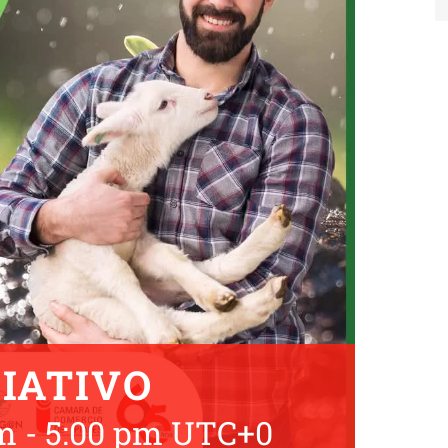
IATIVO
am
-
5:00 pm
UTC+0