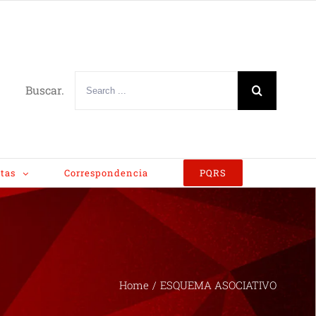
Buscar.
tas
Correspondencia
PQRS
Home
/
ESQUEMA ASOCIATIVO