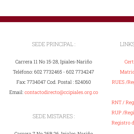
SEDE PRINCIPAL :
LINK
Carrera 11 No 15-28, Ipiales-Nariño
Cert
Teléfono: 602 7732465 - 602 7734247
Matric
Fax: 7734047 Cod. Postal : 524060
RUES /Reg
Email:
contactodirecto@ccipiales.org.co
RNT / Reg
RUP /Regi
SEDE MISTARES :
Registro 
Carrera 7 No 26B 26, Ipiales-Nariño