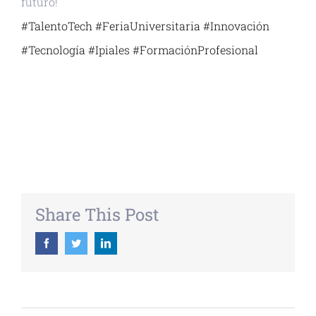
futuro!
#TalentoTech
#FeriaUniversitaria
#Innovación
#Tecnología
#Ipiales
#FormaciónProfesional
+ GOOGLE CALENDAR
+ EXPORTAR ICAL
Share This Post
Facebook
Twitter
Linkedin