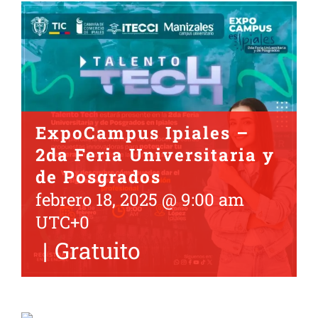
ExpoCampus Ipiales –
2da Feria Universitaria y
de Posgrados
febrero 18, 2025 @ 9:00 am
UTC+0
|
Gratuito