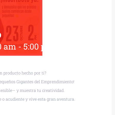
o
00 am
-
5:00 pm
UTC+0
un producto hecho por ti?
a Pequeños Gigantes del Emprendimiento!
tenible— y muestra tu creatividad.
fe o acudiente y vive esta gran aventura.