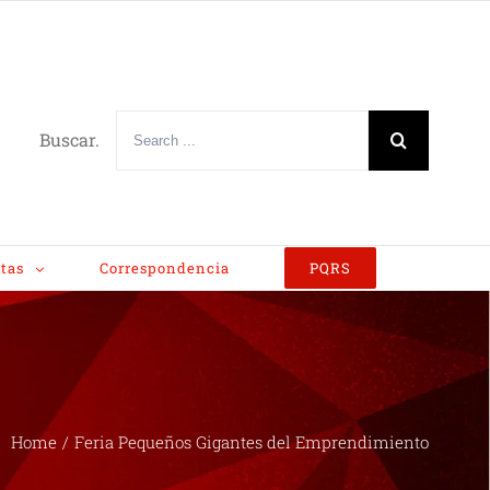
Buscar.
tas
Correspondencia
PQRS
Home
/
Feria Pequeños Gigantes del Emprendimiento