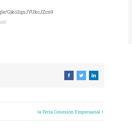
s.gle/Gjko2qnJYUkcJZcn9
mos!
 ICAL
Facebook
Twitter
Linkedin
la Feria Conexión Empresarial