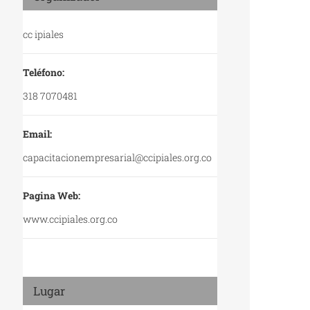
cc ipiales
Teléfono:
318 7070481
Email:
capacitacionempresarial@ccipiales.org.co
Pagina Web:
www.ccipiales.org.co
Lugar