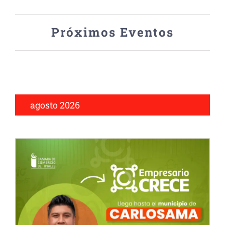
de
Próximos Eventos
Eventos
agosto 2026