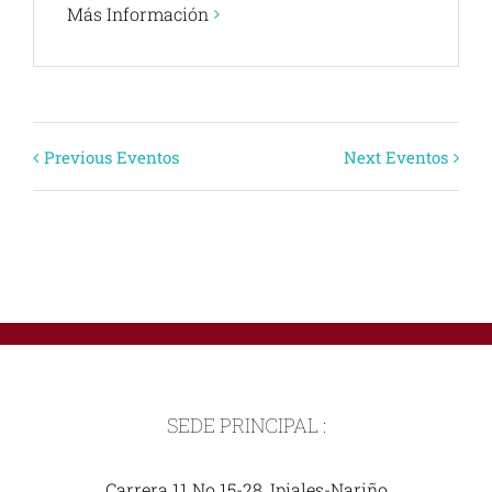
Más Información
Eventos
Previous Eventos
Next Eventos
Lista
de
+ EXPORT EVENTS
Navigation
SEDE PRINCIPAL :
Carrera 11 No 15-28, Ipiales-Nariño