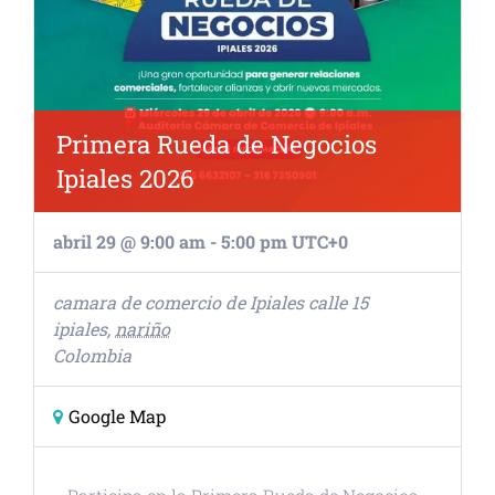
Primera Rueda de Negocios
Ipiales 2026
abril 29 @ 9:00 am
-
5:00 pm
UTC+0
camara de comercio de Ipiales
calle 15
ipiales
,
nariño
Colombia
Google Map