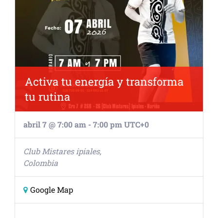
Activa tu energía y transforma
tu rutina
abril 7 @ 7:00 am
-
7:00 pm
UTC+0
Club Mistares
ipiales
,
Colombia
Google Map