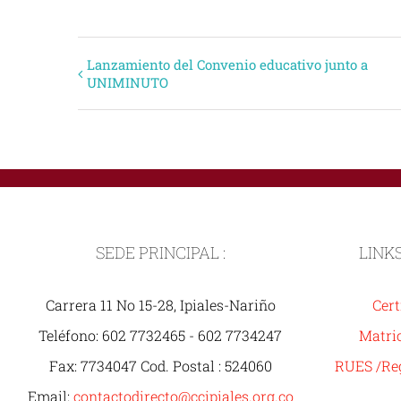
Evento
Lanzamiento del Convenio educativo junto a
UNIMINUTO
Navegación
SEDE PRINCIPAL :
LINK
Carrera 11 No 15-28, Ipiales-Nariño
Cert
Teléfono: 602 7732465 - 602 7734247
Matric
Fax: 7734047 Cod. Postal : 524060
RUES /Reg
Email:
contactodirecto@ccipiales.org.co