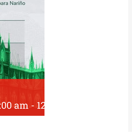
9:00 am
-
12:30 pm
UTC+0