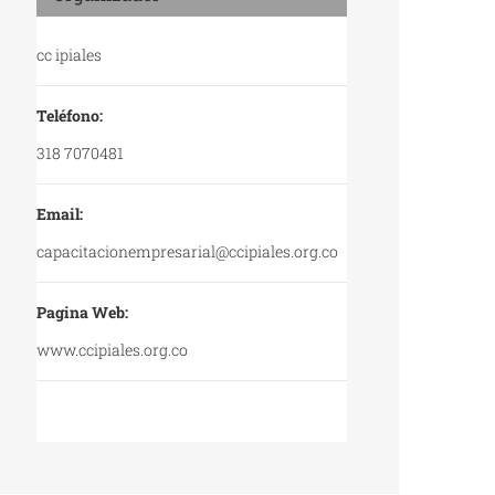
cc ipiales
Teléfono:
318 7070481
Email:
capacitacionempresarial@ccipiales.org.co
Pagina Web:
www.ccipiales.org.co