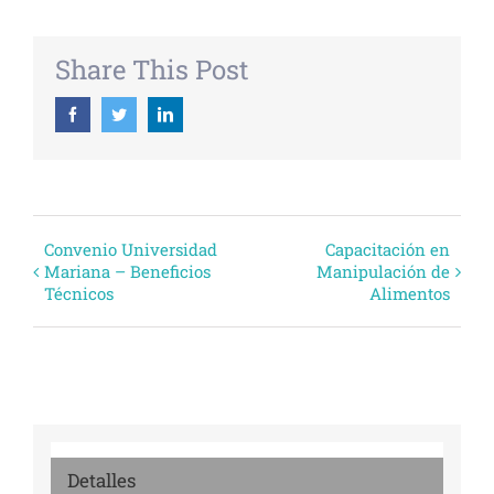
Share This Post
Facebook
Twitter
Linkedin
Evento
Convenio Universidad
Capacitación en
Mariana – Beneficios
Manipulación de
Navegación
Técnicos
Alimentos
Detalles