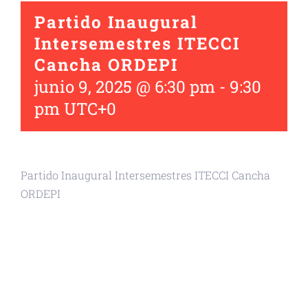
Partido Inaugural
Intersemestres ITECCI
Cancha ORDEPI
junio 9, 2025 @ 6:30 pm
-
9:30
pm
UTC+0
Partido Inaugural Intersemestres ITECCI Cancha
ORDEPI
+ GOOGLE CALENDAR
+ EXPORTAR ICAL