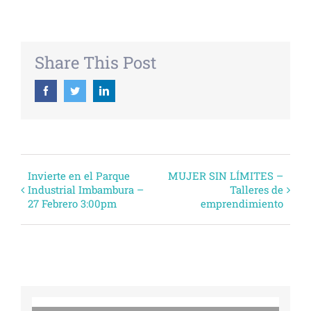
Share This Post
Facebook
Twitter
Linkedin
Evento
Invierte en el Parque
MUJER SIN LÍMITES –
Industrial Imbambura –
Talleres de
Navegación
27 Febrero 3:00pm
emprendimiento