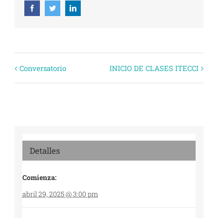
Facebook
Twitter
Linkedin
Evento
Conversatorio
INICIO DE CLASES ITECCI
Navegación
Detalles
Comienza:
abril 29, 2025 @ 3:00 pm