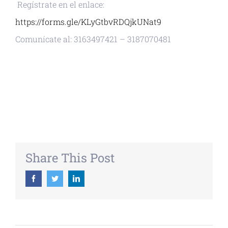
Regístrate en el enlace:
https://forms.gle/KLyGtbvRDQjkUNat9
Comunícate al: 3163497421 – 3187070481
+ GOOGLE CALENDAR
+ EXPORTAR ICAL
Share This Post
Facebook
Twitter
Linkedin