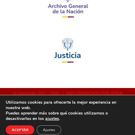
© Copyright 2017 -
2026 | IMPLEMENTADO POR AVISA
Utilizamos cookies para ofrecerte la mejor experiencia en
nuestra web.
Puedes aprender más sobre qué cookies utilizamos o
Facebook
YouTube
Instagram
desactivarlas en los
ajustes
.
ACEPTAR
Ajustes