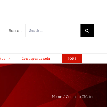
Buscar.
tas
Correspondencia
PQRS
Home
/
Contacto Clúster