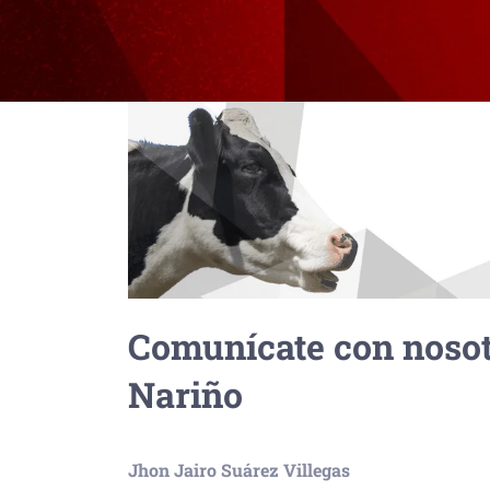
Comunícate con nosot
Nariño
Jhon Jairo Suárez Villegas