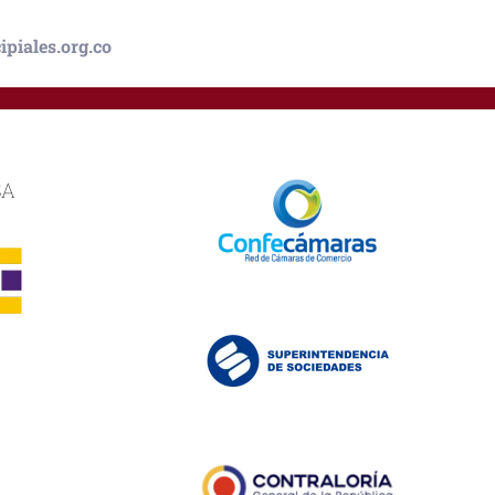
piales.org.co
SA