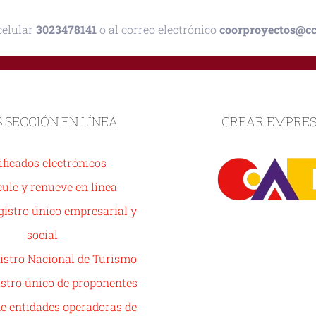
celular
3023478141
o al correo electrónico
coorproyectos@cci
S SECCIÓN EN LÍNEA
CREAR EMPRE
ificados electrónicos
ule y renueve en línea
istro único empresarial y
social
istro Nacional de Turismo
stro único de proponentes
de entidades operadoras de