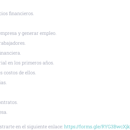
cios financieros.
r empresa y generar empleo.
trabajadores.
inanciera.
al en los primeros años.
s costos de ellos.
ias.
ntratos.
esa.
strarte en el siguiente enlace:
https://forms.gle/RYG3BwcX