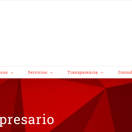
icos
Servicios
Transparencia
Consul
presario