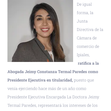
De igual
forma, la
Junta
Directiva de la
Cámara de
comercio de
Ipiales,
ratifica a la
Abogada Jeimy Constanza Termal Paredes como
Presidente Ejecutiva en titularidad,
puesto que
venía ejerciendo hace más de un año como
Presidente Ejecutiva Encargada La Doctora Jeimy
Termal Paredes, representará los intereses de los