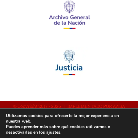
© Copyright 2017 -
2026 | IMPLEMENTADO POR AVISA
Utilizamos cookies para ofrecerte la mejor experiencia en
nuestra web.
Puedes aprender más sobre qué cookies utilizamos o
Facebook
YouTube
Instagram
desactivarlas en los
ajustes
.