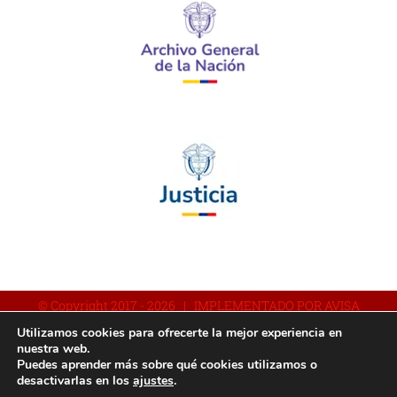
© Copyright 2017 -
2026 | IMPLEMENTADO POR AVISA
Utilizamos cookies para ofrecerte la mejor experiencia en
nuestra web.
Puedes aprender más sobre qué cookies utilizamos o
Facebook
YouTube
Instagram
desactivarlas en los
ajustes
.