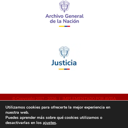
© Copyright 2017 -
2026 | IMPLEMENTADO POR AVISA
Utilizamos cookies para ofrecerte la mejor experiencia en
nuestra web.
Puedes aprender más sobre qué cookies utilizamos o
Facebook
YouTube
Instagram
desactivarlas en los
ajustes
.