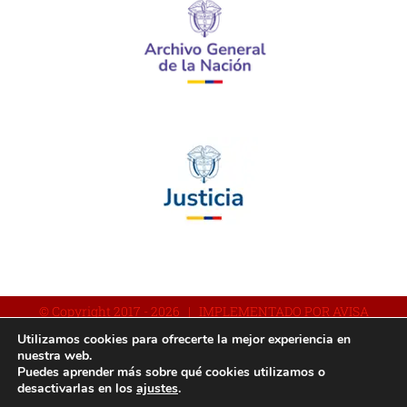
© Copyright 2017 -
2026 | IMPLEMENTADO POR AVISA
Utilizamos cookies para ofrecerte la mejor experiencia en
nuestra web.
Puedes aprender más sobre qué cookies utilizamos o
Facebook
YouTube
Instagram
desactivarlas en los
ajustes
.