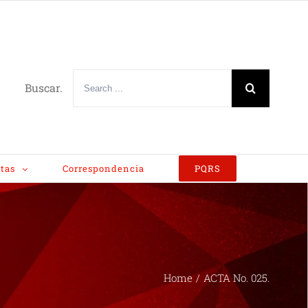
Buscar.
tas
Correspondencia
PQRS
Home
/
ACTA No. 025.