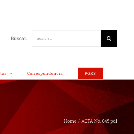
Buscar.
tas
Correspondencia
PQRS
Home
/
ACTA No. 045.pdf