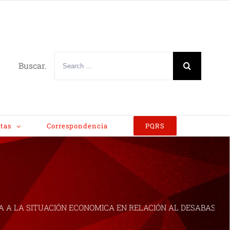
Buscar.
tas
Correspondencia
PQRS
A A LA SITUACIÓN ECONOMICA EN RELACIÓN AL DESABASTECI