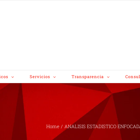
icos
Servicios
Transparencia
Consul
Home
/
ANALISIS ESTADISTICO ENFOCAD