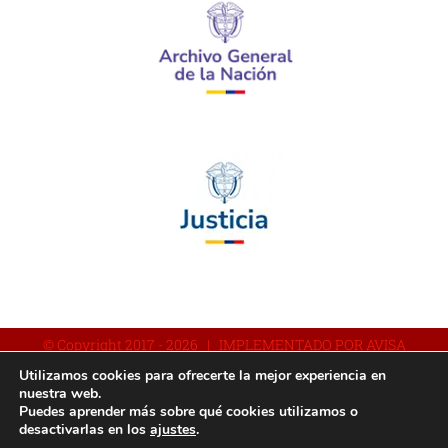
© Copyright 2017 -
2026 | IMPLEMENTADO POR AVISA
Utilizamos cookies para ofrecerte la mejor experiencia en
nuestra web.
Puedes aprender más sobre qué cookies utilizamos o
Facebook
YouTube
Instagram
desactivarlas en los
ajustes
.