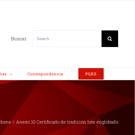
Buscar.
tas
Correspondencia
PQRS
Home
/
Anexo 10 Certificado de tradición lote englobado