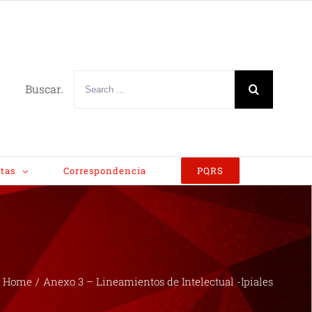
Buscar.
tas
Correspondencia
PQRS
Home
/
Anexo 3 – Lineamientos de Intelectual -Ipiales