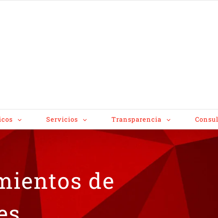
icos
Servicios
Transparencia
Consul
mientos de
es