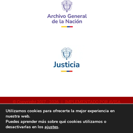
© Copyright 2017 -
2026 | IMPLEMENTADO POR AVISA
Utilizamos cookies para ofrecerte la mejor experiencia en
nuestra web.
Puedes aprender más sobre qué cookies utilizamos o
Facebook
YouTube
Instagram
desactivarlas en los
ajustes
.