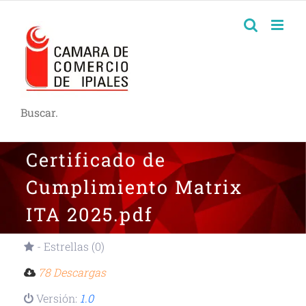
Buscar.
Certificado de
Cumplimiento Matrix
ITA 2025.pdf
- Estrellas (0)
78 Descargas
Versión:
1.0