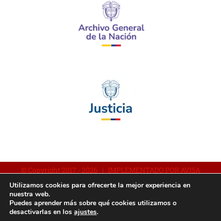
© Copyright 2017 -
2026 | IMPLEMENTADO POR AVISA
Utilizamos cookies para ofrecerte la mejor experiencia en
nuestra web.
Puedes aprender más sobre qué cookies utilizamos o
Facebook
YouTube
Instagram
desactivarlas en los
ajustes
.