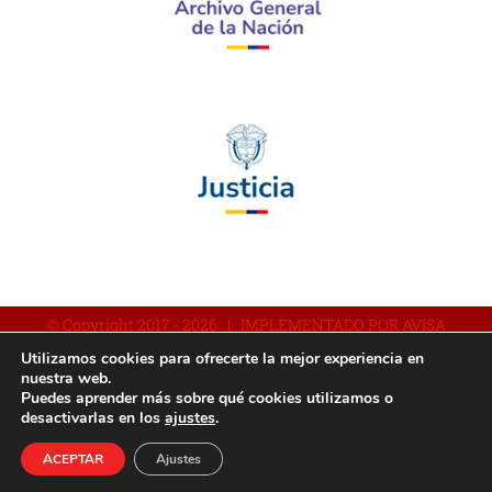
© Copyright 2017 -
2026 | IMPLEMENTADO POR AVISA
Utilizamos cookies para ofrecerte la mejor experiencia en
nuestra web.
Puedes aprender más sobre qué cookies utilizamos o
Facebook
YouTube
Instagram
desactivarlas en los
ajustes
.
ACEPTAR
Ajustes