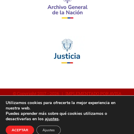
© Copyright 2017 -
2026 | IMPLEMENTADO POR AVISA
Utilizamos cookies para ofrecerte la mejor experiencia en
nuestra web.
Puedes aprender más sobre qué cookies utilizamos o
Facebook
YouTube
Instagram
desactivarlas en los
ajustes
.
ACEPTAR
Ajustes