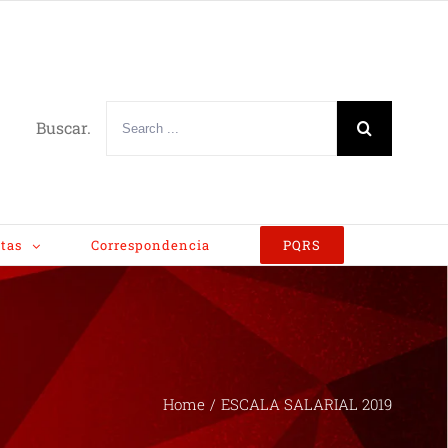
Buscar.
tas
Correspondencia
PQRS
Home
/
ESCALA SALARIAL 2019