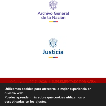
© Copyright 2017 -
2026 | IMPLEMENTADO POR AVISA
Utilizamos cookies para ofrecerte la mejor experiencia en
nuestra web.
Puedes aprender más sobre qué cookies utilizamos o
Facebook
YouTube
Instagram
desactivarlas en los
ajustes
.