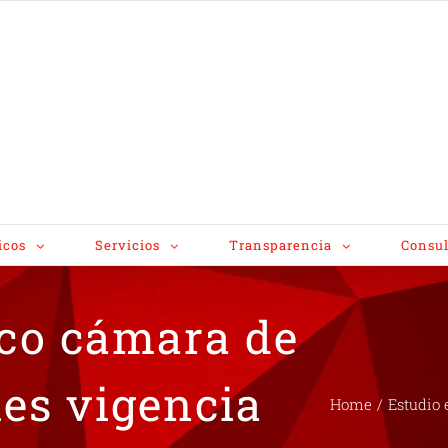
icos
Servicios
Transparencia
Consul
co cámara de
les vigencia
Home
/
Estudio 