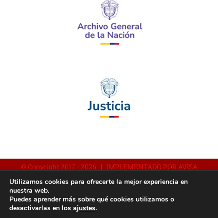
© Copyright 2017 -
2026 | IMPLEMENTADO POR AVISA
Utilizamos cookies para ofrecerte la mejor experiencia en
nuestra web.
Puedes aprender más sobre qué cookies utilizamos o
Facebook
YouTube
Instagram
desactivarlas en los
ajustes
.