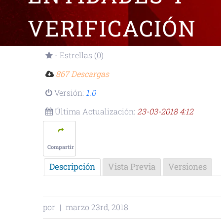
VERIFICACIÓN
DE NOMBRE O
- Estrellas (0)
867 Descargas
RAZÓN SOCIAL
Versión:
1.0
Última Actualización:
23-03-2018 4:12
Compartir
Descripción
Vista Previa
Versiones
por
|
marzo 23rd, 2018