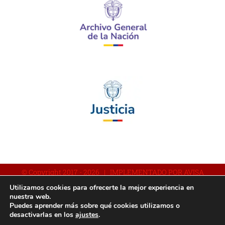
© Copyright 2017 -
2026 | IMPLEMENTADO POR AVISA
Utilizamos cookies para ofrecerte la mejor experiencia en
nuestra web.
Puedes aprender más sobre qué cookies utilizamos o
Facebook
YouTube
Instagram
desactivarlas en los
ajustes
.