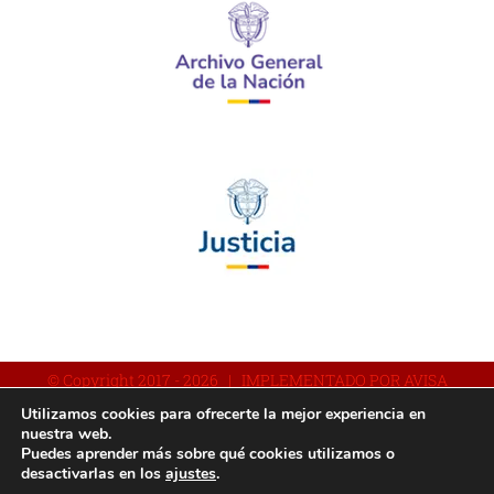
© Copyright 2017 -
2026 | IMPLEMENTADO POR AVISA
Utilizamos cookies para ofrecerte la mejor experiencia en
nuestra web.
Puedes aprender más sobre qué cookies utilizamos o
Facebook
YouTube
Instagram
desactivarlas en los
ajustes
.