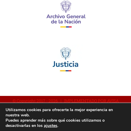
© Copyright 2017 -
2026 | IMPLEMENTADO POR AVISA
Utilizamos cookies para ofrecerte la mejor experiencia en
nuestra web.
Puedes aprender más sobre qué cookies utilizamos o
Facebook
YouTube
Instagram
desactivarlas en los
ajustes
.