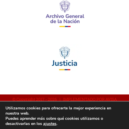
© Copyright 2017 -
2026 | IMPLEMENTADO POR AVISA
Utilizamos cookies para ofrecerte la mejor experiencia en
nuestra web.
Puedes aprender más sobre qué cookies utilizamos o
Facebook
YouTube
Instagram
desactivarlas en los
ajustes
.