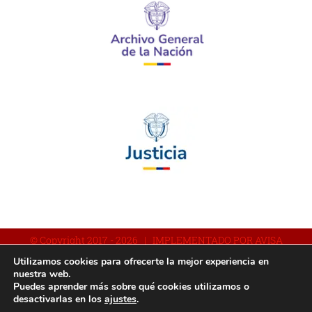
© Copyright 2017 -
2026 | IMPLEMENTADO POR AVISA
Utilizamos cookies para ofrecerte la mejor experiencia en
nuestra web.
Puedes aprender más sobre qué cookies utilizamos o
Facebook
YouTube
Instagram
desactivarlas en los
ajustes
.